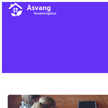
Hopp
til
innhold