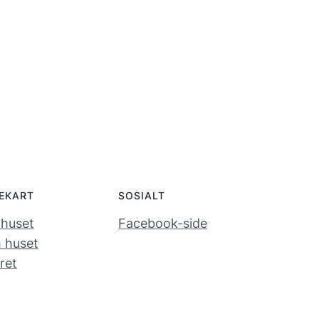
DEKART
SOSIALT
 huset
Facebook-side
 huset
ret