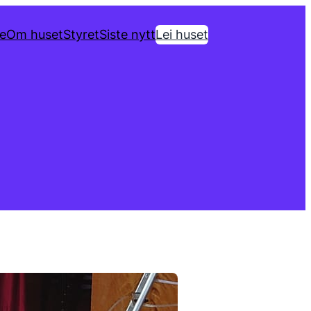
de
Om huset
Styret
Siste nytt
Lei huset