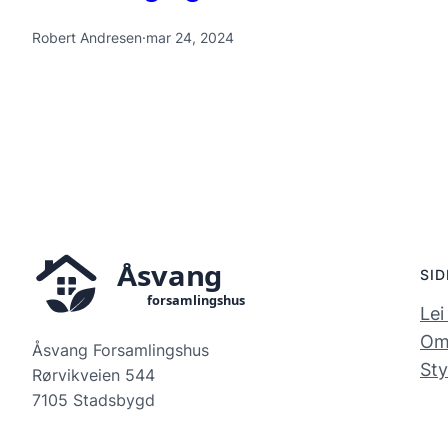
Robert Andresen
·
mar 24, 2024
SI
Lei
Om
Åsvang Forsamlingshus
Sty
Rørvikveien 544
7105 Stadsbygd